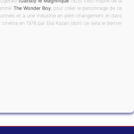
itzgerald
(Gatsby le Magnifique
1925) s'est inspiré de la
rnommé
The Wonder Boy
, pour créer le personnage de ce
sonnels et à une industrie en plein changement et dans
au cinéma en 1976 par Elia Kazan (dont ce sera le dernier