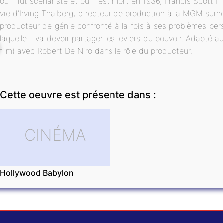
où il fut scénariste et où il est mort en 1936, Francis Scott F
vie d'Irving Thalberg, directeur de production à la MGM su
producteur de génie confronté à la fois à ses problèmes per
laquelle il va devoir partager les leviers du pouvoir. Adapté 
film) avec Robert De Niro dans le rôle du producteur.
Cette oeuvre est présente dans :
CINÉMA
Hollywood Babylon