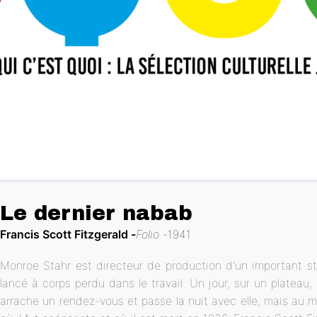
Le dernier nabab
Francis Scott Fitzgerald
Folio
1941
Monroe Stahr est directeur de production d'un important st
lancé à corps perdu dans le travail. Un jour, sur un plateau, 
arrache un rendez-vous et passe la nuit avec elle, mais au 