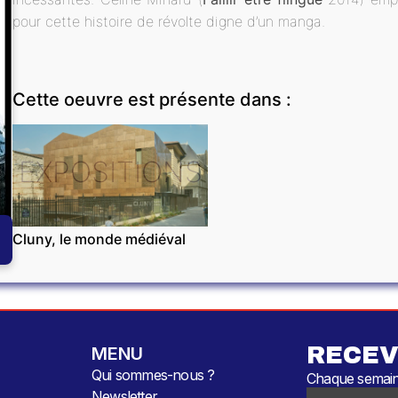
pour cette histoire de révolte digne d’un manga.
Cette oeuvre est présente dans :
EXPOSITIONS
Cluny, le monde médiéval
RECEV
MENU
Qui sommes-nous ?
Chaque semaine
Newsletter