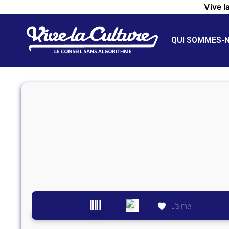
Vive l
QUI SOMMES-
J’aime