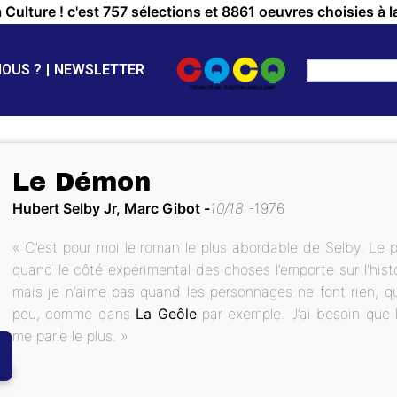
a Culture ! c'est 757 sélections et 8861 oeuvres choisies à l
NOUS ?
NEWSLETTER
Le Démon
Hubert Selby Jr, Marc Gibot
10/18
1976
« C’est pour moi le roman le plus abordable de Selby. Le 
quand le côté expérimental des choses l’emporte sur l’hist
mais je n’aime pas quand les personnages ne font rien, q
peu, comme dans
La Geôle
par exemple. J’ai besoin que 
me parle le plus. »