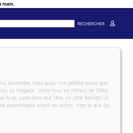
a main.
RECHERCHER
plus abordable, mais aussi mon préféré parce que,
oire, ça m’agace. J’aime tous les romans de Selby,
ue tu es juste dans leur tête, ce côté Beckett un
les personnages soient en action, c’est là que ça