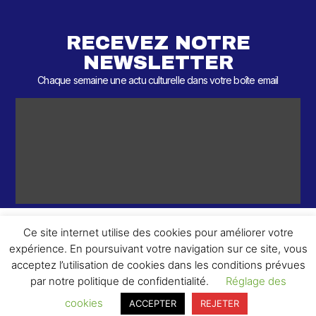
RECEVEZ NOTRE
NEWSLETTER
Chaque semaine une actu culturelle dans votre boîte email
Ce site internet utilise des cookies pour améliorer votre
expérience. En poursuivant votre navigation sur ce site, vous
ème
© 2026 – 2
Round – Tous droits réservés.
acceptez l’utilisation de cookies dans les conditions prévues
par notre politique de confidentialité.
Réglage des
cookies
ACCEPTER
REJETER