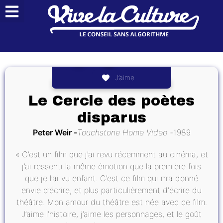
J’aime
Le Cercle des poètes
disparus
Peter Weir
Touchstone Home Video
1989
« C’est un film que j’ai revu récemment au cinéma, et
j’ai ressenti la même émotion que la première fois
que je l’ai vu enfant. C’est ce film qui m’a donné
envie d’écrire, et plus particulièrement d'écrire du
théâtre. Mon amour du théâtre est née avec ce film.
J’aime l’histoire, j’aime les personnages, et le goût