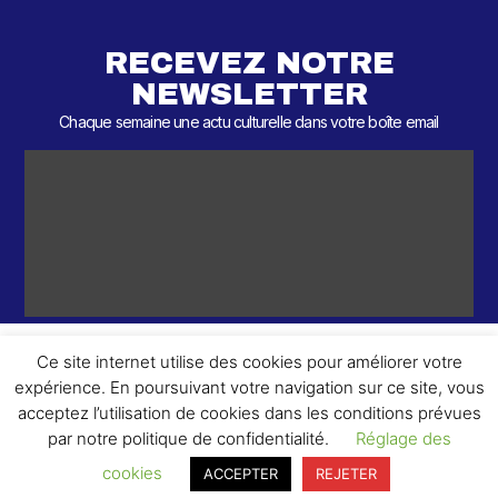
RECEVEZ NOTRE
NEWSLETTER
Chaque semaine une actu culturelle dans votre boîte email
Ce site internet utilise des cookies pour améliorer votre
expérience. En poursuivant votre navigation sur ce site, vous
ème
© 2026 – 2
Round – Tous droits réservés.
acceptez l’utilisation de cookies dans les conditions prévues
par notre politique de confidentialité.
Réglage des
cookies
ACCEPTER
REJETER