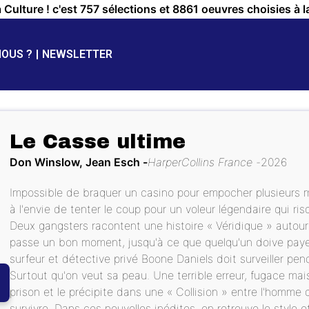
a Culture ! c'est 757 sélections et 8861 oeuvres choisies à l
NOUS ?
NEWSLETTER
Le Casse ultime
Don Winslow, Jean Esch
HarperCollins France
2026
Impossible de braquer un casino pour empocher plusieurs mil
à l'envie de tenter le coup pour un voleur légendaire qui ris
Deux gangsters racontent une histoire « Véridique » autour
passe un bon moment, jusqu'à ce que quelqu'un doive payer 
surfeur et détective privé Boone Daniels doit surveiller p
Surtout qu'on veut sa peau. Une terrible erreur, fugace mai
prison et le précipite dans une « Collision » entre l'homme qu
survivre. Dans ces nouvelles inédites, on retrouve le style 