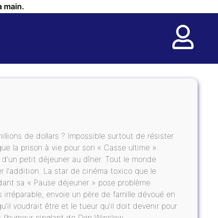
a main.
lions de dollars ? Impossible surtout de résister
que la prison à vie pour son « Casse ultime ».
 d'un petit déjeuner au dîner. Tout le monde
l'addition. La star de cinéma toxico que le
endant sa « Pause déjeuner » pose problème.
s irréparable, envoie un père de famille dévoué en
'il voudrait être et le tueur qu'il doit devenir pour
et l'humour cinglant de Don Winslow.