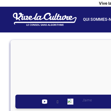
Vive l
QUI SOMMES-
J’aime