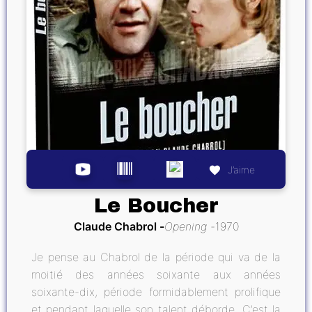
J’aime
Le Boucher
Claude Chabrol
Opening
1970
Je pense au Chabrol de la période qui va de la
moitié des années soixante aux années
soixante-dix, période formidablement prolifique
et pendant laquelle son talent déborde. C’est la