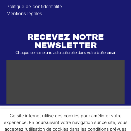
Politique de confidentialité
Mentions légales
RECEVEZ NOTRE
NEWSLETTER
Chaque semaine une actu culturelle dans votre boîte email
Ce site internet utilise des cookies pour améliorer votre
expérience. En poursuivant votre navigation sur ce site, vous
ème
© 2026 – 2
Round – Tous droits réservés.
acceptez l’utilisation de cookies dans les conditions prévues