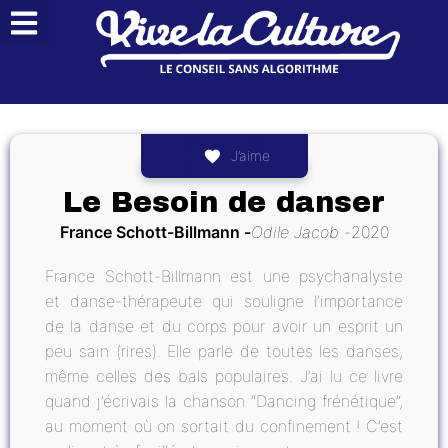
J’aime
Le Besoin de danser
France Schott-Billmann
Odile Jacob
2020
France Schott-Billmann est une psychanalyste
et danse-thérapeute qui souligne l’importance
de la danse et du corps pour avoir un esprit un
peu sain (rires). Elle parle de toutes les danses,
même celles des bals populaires. J’ai lu ce livre
quand j’écrivais la chanson “Dancing frénétique”,
au moment où on sortait du confinement ! C’est