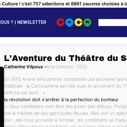
a Culture ! c'est 757 sélections et 8861 oeuvres choisies à l
NOUS ?
NEWSLETTER
L'Aventure du Théâtre du S
Catherine Vilpoux
Arte Editions
2010
En 1970, Ariane Mnouchkine transforme une ancienne fabriq
théâtrale : la Cartoucherie est née avec le lancement du Th
l'affiche est écrit : «
la révolution doit s'arrêter à la perfection du bonheur
.» Deux comédiens vont être des piliers des débuts, Philip
tiré la matière de ses spectacles-fleuves. Aller voir un sp
soit : elle nous accueille à l'entrée ; les comédiens se maq
Ariane Mnouchkine transforme une ancienne fabrique d'armes