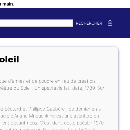
a main.
RECHERCHER
oleil
ue d'armes et de poudre en lieu de création
éâtre du Soleil. Un spectacle fait date, 1789. Sur
pe Léotard et Philippe Caubère ; ce dernier en a
ectacle d'Ariane Mnouchkine est une aventure en
uillent devant nous. C'est dans cette poésEn 1970,
 et de poudre en lieu de création théâtrale : la