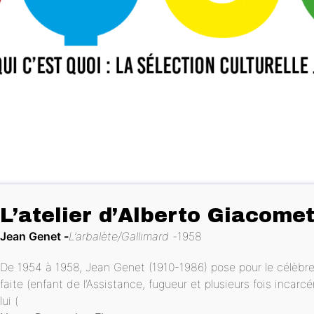
L’atelier d’Alberto Giacomet
Jean Genet
L’arbalète/Gallimard
1958
De 1954 à 1958, Jean Genet (1910-1986) pose pour le célèbre 
faite (enfant de l’Assistance, fugueur et plusieurs fois incarcé
lui (