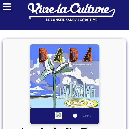
J’aime