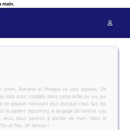
a main.
 chien, Romane et Philippe se sont séparés. De
es voilà donc installés dans cette drôle de vie, qui
e séparer n’existant plus puisque c’est fait, les
 ils parlent désormais le langage de l’amitié. Les
, leurs deux parents à portée de main. Mais le
ou et flou. Ah l’amour !