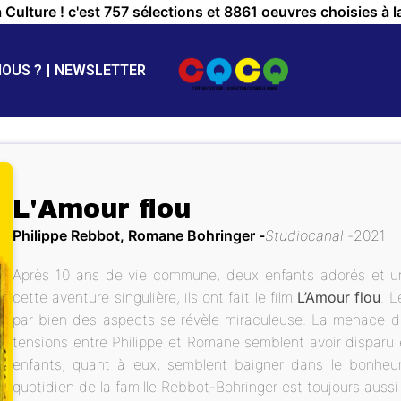
a Culture ! c'est 757 sélections et 8861 oeuvres choisies à l
NOUS ?
NEWSLETTER
L'Amour flou
Philippe Rebbot, Romane Bohringer
Studiocanal
2021
Après 10 ans de vie commune, deux enfants adorés et un
cette aventure singulière, ils ont fait le film
L’Amour flou
. L
par bien des aspects se révèle miraculeuse. La menace de s
tensions entre Philippe et Romane semblent avoir disparu et
enfants, quant à eux, semblent baigner dans le bonheur
quotidien de la famille Rebbot-Bohringer est toujours aussi f