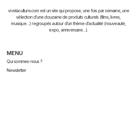
vivelaculture.com est un site qui propose, une fois par semaine, une
sélection d’une douzaine de produits culturels (films, livres,
musique…) regroupés autour d’un thème d’actualité (nouveauté,
expo, anniversaire…).
MENU
Qui sommes-nous ?
Newsletter
Contact
Plan du site
Accès Pro
Politique de confidentialité
Mentions légales