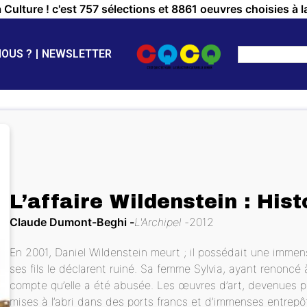
a Culture ! c'est 757 sélections et 8861 oeuvres choisies à l
NOUS ?
NEWSLETTER
L’affaire Wildenstein : Hist
Claude Dumont-Beghi
L'Archipel
2012
En 2001, Daniel Wildenstein meurt ; il possédait une immens
ses fils le déclarent ruiné. Sa femme Sylvia, ayant renoncé
compte qu’elle a été abusée. Les œuvres d’art, devenues p
mises à l’abri dans des ports francs et d’immenses entrepô