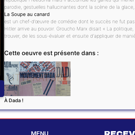
parodie, gestuelles hallucinantes dont la scène de la glace
La Soupe au canard
est un chef-d’œuvre de comédie dont le succès ne fut pas 
Hitler arrive au pouvoir. Groucho Marx disait « La politique,
trouver, de les sous-évaluer et ensuite d'appliquer de man
Cette oeuvre est présente dans :
LITTÉRATURE
À Dada !
RECEV
MENU