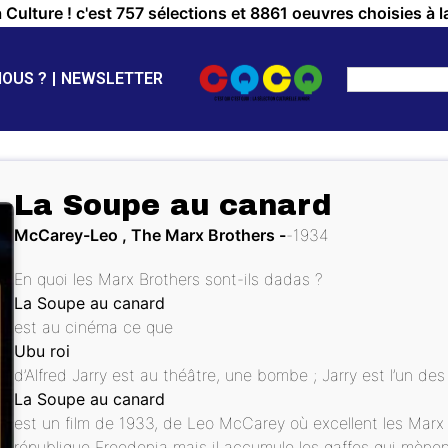
a Culture ! c'est 757 sélections et 8861 oeuvres choisies à l
NOUS ?
NEWSLETTER
La Soupe au canard
McCarey-Leo , The Marx Brothers
1934
En quoi les Marx Brothers sont-ils dadas ?
La Soupe au canard
est au cinéma ce que
Ubu roi
d’Alfred Jarry est au théâtre, une bombe ; Jarry est l’un de
La Soupe au canard
est un film de 1933, de Leo McCarey où excellent les Marx 
république Freedonia mais il accumule les gaffes qui mènent