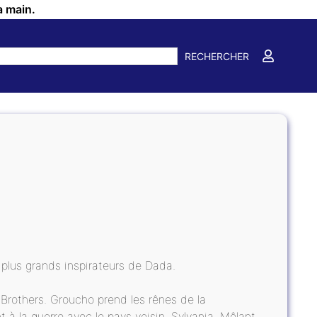
a main.
RECHERCHER
s plus grands inspirateurs de Dada.
Brothers. Groucho prend les rênes de la
 à la guerre avec le pays voisin, Sylvania. Mêlant