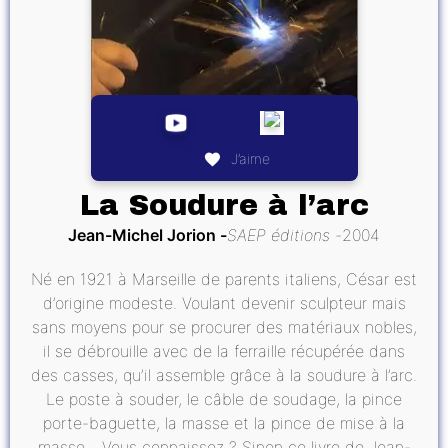
J’aime
La Soudure à l’arc
Jean-Michel Jorion
SAEP éditions
2004
Né en 1921 à Marseille de parents italiens, César est
d’origine modeste. Voulant devenir sculpteur mais
sans moyens pour se procurer des matériaux nobles,
il se débrouille avec de la ferraille récupérée dans
des casses, qu’il assemble grâce à la soudure à l’arc.
Le poste à souder, le câble de soudage, la pince
porte-baguette, la masse et la pince de mise à la
masse... Vous connaissez ? Sinon ce livre de Jean-