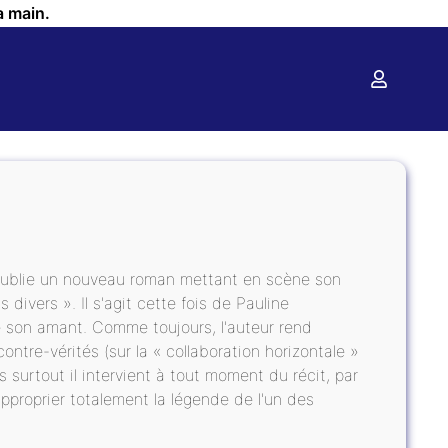
a main.
 publie un nouveau roman mettant en scène son
s divers ». Il s'agit cette fois de Pauline
 son amant. Comme toujours, l'auteur rend
re-vérités (sur la « collaboration horizontale »
s surtout il intervient à tout moment du récit, par
approprier totalement la légende de l'un des