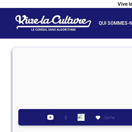
Vive l
QUI SOMMES-
J’aime