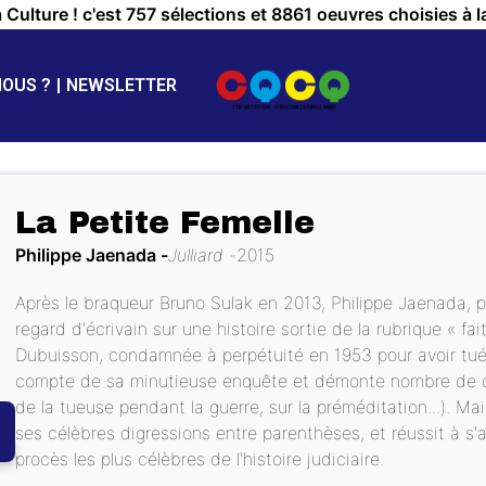
a Culture ! c'est 757 sélections et 8861 oeuvres choisies à l
NOUS ?
NEWSLETTER
La Petite Femelle
Philippe Jaenada
Julliard
2015
Après le braqueur Bruno Sulak en 2013, Philippe Jaenada,
regard d'écrivain sur une histoire sortie de la rubrique « fait
Dubuisson, condamnée à perpétuité en 1953 pour avoir tué
compte de sa minutieuse enquête et démonte nombre de cont
de la tueuse pendant la guerre, sur la préméditation...). Mai
ses célèbres digressions entre parenthèses, et réussit à s'
procès les plus célèbres de l'histoire judiciaire.