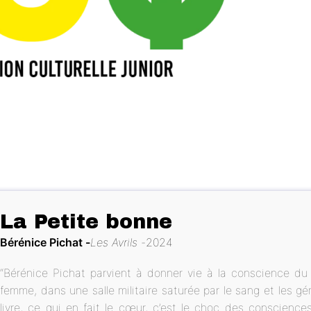
La Petite bonne
Bérénice Pichat
Les Avrils
2024
“Bérénice Pichat parvient à donner vie à la conscience du
femme, dans une salle militaire saturée par le sang et les 
livre, ce qui en fait le cœur, c’est le choc des conscience