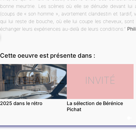
bonne meurtrie. Les scènes où elle se dénude devant lui apr
(coups de « son homme », avortement clandestin et tardif, v
qui lui reste de bouche, où elle lui coupe les cheveux, sont
échanger leurs expériences au-delà de leurs conditions.”
Phi
Cette oeuvre est présente dans :
LITTÉRATURE
INVITÉ
2025 dans le rétro
La sélection de Bérénice
Pichat