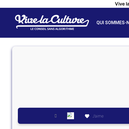
Vive l
QUI SOMMES-
J’aime