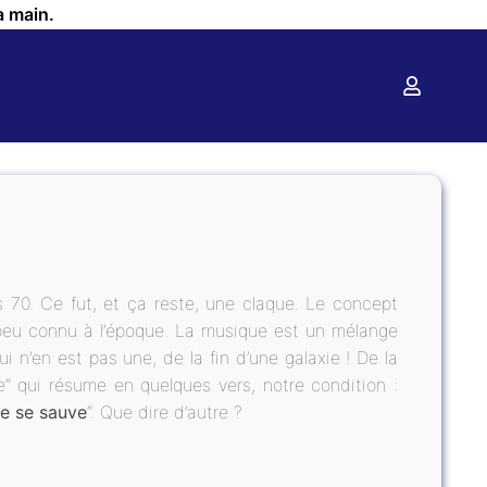
a main.
s 70. Ce fut, et ça reste, une claque. Le concept
peu connu à l’époque. La musique est un mélange
i n’en est pas une, de la fin d’une galaxie ! De la
e“ qui résume en quelques vers, notre condition :
ie se sauve
“. Que dire d’autre ?