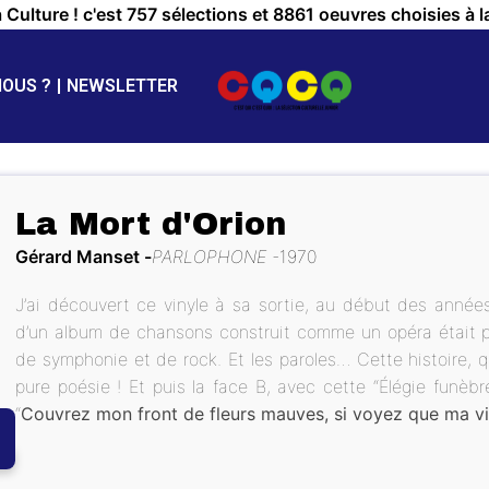
a Culture ! c'est 757 sélections et 8861 oeuvres choisies à l
NOUS ?
NEWSLETTER
La Mort d'Orion
Gérard Manset
PARLOPHONE
1970
J’ai découvert ce vinyle à sa sortie, au début des année
d’un album de chansons construit comme un opéra était 
de symphonie et de rock. Et les paroles… Cette histoire, qu
pure poésie ! Et puis la face B, avec cette “Élégie funèbr
“
Couvrez mon front de fleurs mauves, si voyez que ma v