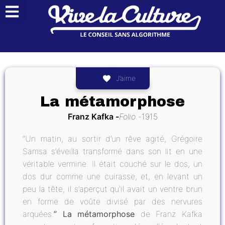
J’aime
La métamorphose
Franz Kafka
Folio
1915
“Un matin, au sortir d’un rêve agité, Grégoire
Samsa s’éveilla transformé dans son lit en une
véritable vermine. Il était couché sur le dos, un
dos dur comme une cuirasse, et, en levant un
peu la tête, il s’aperçut qu’il avait un ventre brun
en forme de voûte divisé par des nervures
arquées.
”
La métamorphose
de Franz Kafka