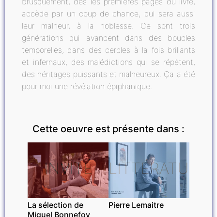
brusquement, dès les premières pages du livre,
accède par un coup de chance, qui sera aussi
leur malheur, à la noblesse. Ce sont trois
générations qui avancent dans des boucles
temporelles, dans des cercles à la fois brillants
et infernaux, des malédictions qui se répètent,
des héritages puissants et malheureux. Ça a été
pour moi une révélation épiphanique.
Cette oeuvre est présente dans :
INVITÉ
LITTÉRATURE
La sélection de
Pierre Lemaitre
Miguel Bonnefoy