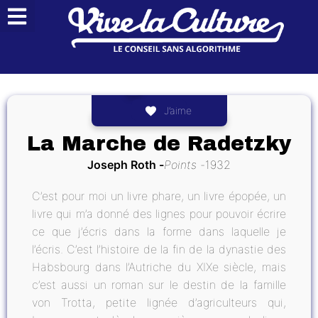
J’aime
La Marche de Radetzky
Joseph Roth
Points
1932
C’est pour moi un livre phare, un livre épopée, un
livre qui m’a donné des lignes pour pouvoir écrire
ce que j’écris dans la forme dans laquelle je
l’écris. C’est l’histoire de la fin de la dynastie des
Habsbourg dans l’Autriche du XIXe siècle, mais
c’est aussi un roman sur le destin de la famille
von Trotta, petite lignée d’agriculteurs qui,