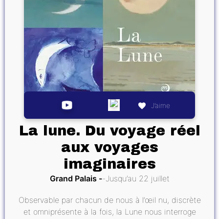
J’aime
La lune. Du voyage réel
aux voyages
imaginaires
Grand Palais
Jusqu’au 22 juillet
Observable par chacun de nous à l’œil nu, discrète
et omniprésente à la fois, la Lune nous interroge