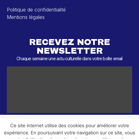
Politique de confidentialité
Mentions légales
RECEVEZ NOTRE
NEWSLETTER
Chaque semaine une actu culturelle dans votre boîte email
Ce site internet utilise des cookies pour améliorer votre
expérience. En poursuivant votre navigation sur ce site, vous
ème
© 2026 – 2
Round – Tous droits réservés.