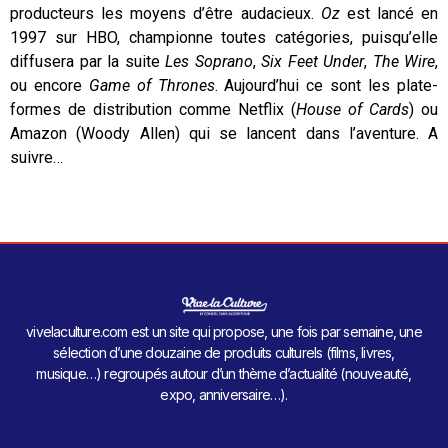
producteurs les moyens d’être audacieux.
Oz
est lancé en
1997 sur HBO, championne toutes catégories, puisqu’elle
diffusera par la suite
Les Soprano
,
Six Feet Under
,
The Wire
,
ou encore
Game of Thrones
. Aujourd’hui ce sont les plate-
formes de distribution comme Netflix (
House of Cards
) ou
Amazon (Woody Allen) qui se lancent dans l’aventure. A
suivre…
vivelaculture.com est un site qui propose, une fois par semaine, une
sélection d’une douzaine de produits culturels (films, livres,
musique…) regroupés autour d’un thème d’actualité (nouveauté,
expo, anniversaire…).