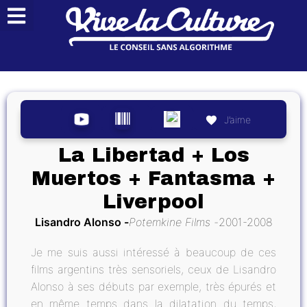
J’aime
La Libertad + Los
Muertos + Fantasma +
Liverpool
Lisandro Alonso
Potemkine Films
2001-2008
Je me suis aussi intéressé à beaucoup de ces
films argentins très sensoriels, ceux de Lisandro
Alonso à ses débuts par exemple, très épurés et
en même temps dans la dilatation du temps,