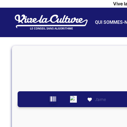
Vive l
QUI SOMMES-
J’aime