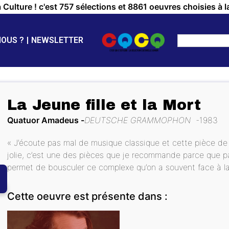
a Culture ! c'est 757 sélections et 8861 oeuvres choisies à l
NOUS ?
NEWSLETTER
La Jeune fille et la Mort
Quatuor Amadeus
DEUTSCHE GRAMMOPHON
1983
« J’écoute pas mal de musique classique et cette pièce de S
jolie, c’est une des pièces que je recommande parce que pa
permet de bousculer ce complexe qu’on a souvent face à la
Cette oeuvre est présente dans :