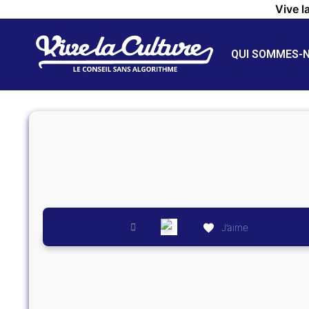
Vive l
QUI SOMMES-
J’aime