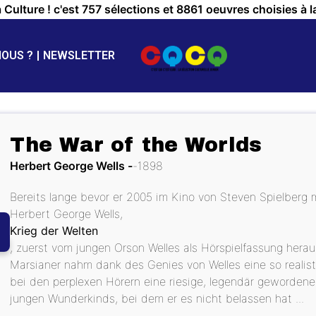
a Culture ! c'est 757 sélections et 8861 oeuvres choisies à l
NOUS ?
NEWSLETTER
The War of the Worlds
Herbert George Wells
1898
Bereits lange bevor er 2005 im Kino von Steven Spielberg m
Herbert George Wells,
Krieg der Welten
, zuerst vom jungen Orson Welles als Hörspielfassung herau
Marsianer nahm dank des Genies von Welles eine so realis
bei den perplexen Hörern eine riesige, legendär gewordene 
jungen Wunderkinds, bei dem er es nicht belassen hat ...