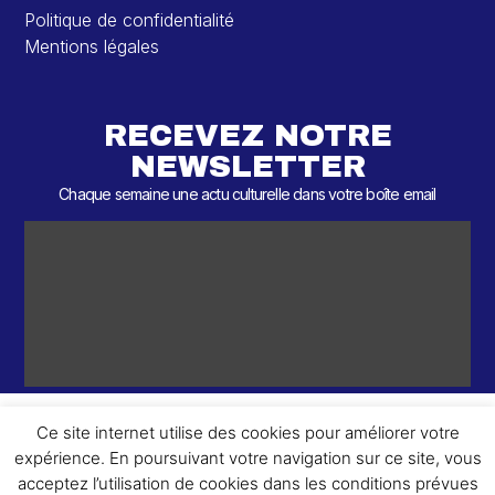
Politique de confidentialité
Mentions légales
RECEVEZ NOTRE
NEWSLETTER
Chaque semaine une actu culturelle dans votre boîte email
Ce site internet utilise des cookies pour améliorer votre
expérience. En poursuivant votre navigation sur ce site, vous
ème
© 2026 – 2
Round – Tous droits réservés.
acceptez l’utilisation de cookies dans les conditions prévues