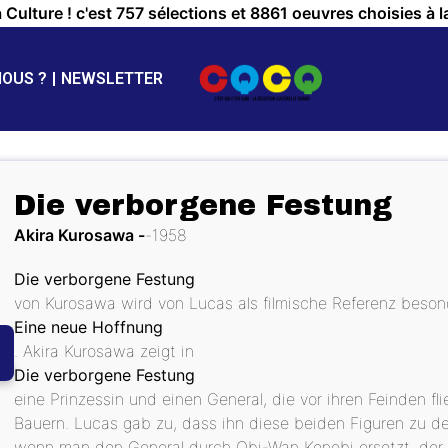
a Culture ! c'est 757 sélections et 8861 oeuvres choisies à l
NOUS ?
NEWSLETTER
Die verborgene Festung
Akira Kurosawa
1958
Die verborgene Festung
von Kurosawa wird von Lucas als filmische Referenz besond
Eine neue Hoffnung
. Akira Kurosawa zeigt in
Die verborgene Festung
eine Prinzessin und einen General, die vor ihren Feinden fl
Bauern. Lucas gab zu, dass ihn diese beiden Figuren zu 
wenn man den General durch Obi-Wan Kenobi ersetzt, der 