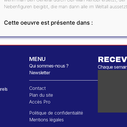
Nebenfiguren beigibt, die man dann alle im Weltall aussetzt, i
Cette oeuvre est présente dans :
RECEV
MENU
Qui sommes-nous ?
Chaque semaine
Newsletter
Contact
rels
Plan du site
Accès Pro
Politique de confidentialité
Mentions légales