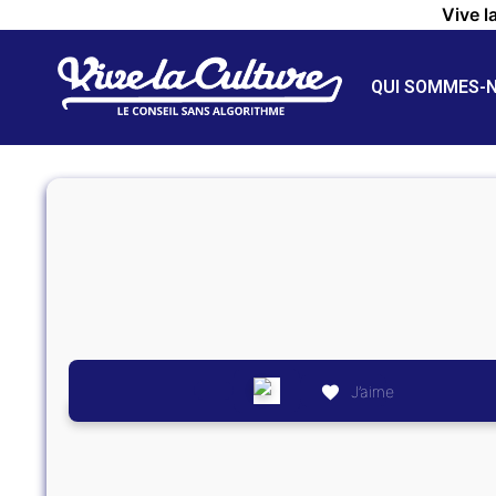
Vive l
QUI SOMMES-
J’aime