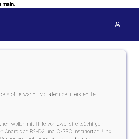
a main.
ers oft erwähnt, vor allem beim ersten Teil
iehen wollen mit Hilfe von zwei streitsüchtigen
den Androiden R2-D2 und C-3PO inspirierten. Und
Prinzessin noch einen Bruder und einige