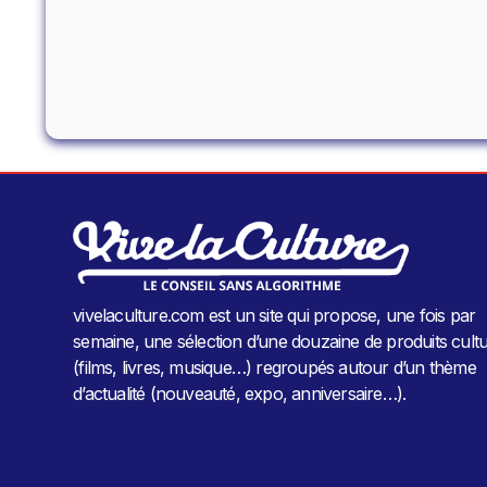
vivelaculture.com est un site qui propose, une fois par
semaine, une sélection d’une douzaine de produits cultu
(films, livres, musique…) regroupés autour d’un thème
d’actualité (nouveauté, expo, anniversaire…).