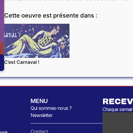
Cette oeuvre est présente dans :
CINÉMA
C’est Carnaval !
RECEV
MENU
Qui sommes-nous ?
Chaque semaine
Newsletter
Contact
rels