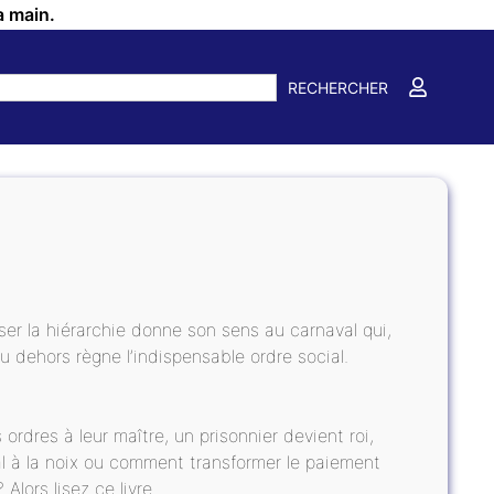
a main.
RECHERCHER
rser la hiérarchie donne son sens au carnaval qui,
au dehors règne l’indispensable ordre social.
ordres à leur maître, un prisonnier devient roi,
 à la noix ou comment transformer le paiement
lors lisez ce livre...