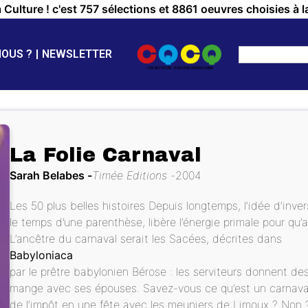
a Culture ! c'est 757 sélections et 8861 oeuvres choisies à l
NOUS ?
NEWSLETTER
La Folie Carnaval
Sarah Belabes
Timée Editions
2004
Les 50 plus belles histoires Depuis longtemps, l’idée d’inve
le temps d’une parenthèse, libère l’énergie primale pour qu’
L’ancêtre du carnaval serait les Sacées, décrites dans
Babyloniaca
par le prêtre babylonien Bérose : les serviteurs donnent des 
mange avec ses épouses. Savez-vous ce qu’est un carnaval
de l’impôt en une fête avec les meuniers de Limoux ? Non ? A