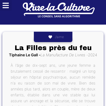
J’aime
La Filles près du feu
Tiphaine Le Gall
La Manufacture De Livres
2024
À l'âge de dix-sept ans, une jeune femme a
brutalement cessé de ressentir : malgré un long
séjour en hôpital psychiatrique, aucun remède
n'a eu raison de son mal de vivre. Bien des
années plus tard, alors en couple, mère de deux
enfants, établie dans une vie stable qui lui
assure un ancrage et la sécurise, elle se trouve