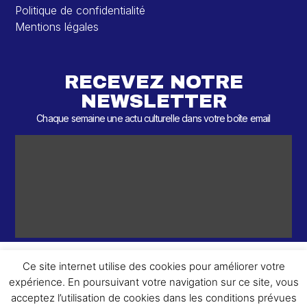
Politique de confidentialité
Mentions légales
RECEVEZ NOTRE
NEWSLETTER
Chaque semaine une actu culturelle dans votre boîte email
Ce site internet utilise des cookies pour améliorer votre
expérience. En poursuivant votre navigation sur ce site, vous
ème
© 2026 – 2
Round – Tous droits réservés.
acceptez l’utilisation de cookies dans les conditions prévues