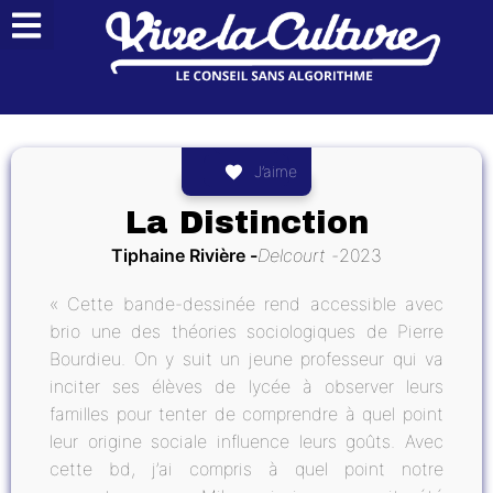
J’aime
La Distinction
Tiphaine Rivière
Delcourt
2023
« Cette bande-dessinée rend accessible avec
brio une des théories sociologiques de Pierre
Bourdieu. On y suit un jeune professeur qui va
inciter ses élèves de lycée à observer leurs
familles pour tenter de comprendre à quel point
leur origine sociale influence leurs goûts. Avec
cette bd, j’ai compris à quel point notre