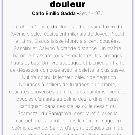
douleur
Carlo Emilio Gadda
Seuil
1970
Le chef-d’œuvre du plus grand écrivain italien du
XXème siècle, l’équivalent milanais de Joyce, Proust
et Lima. Gadda laisse Moravia à cent coudées,
Pasolini et Calvino à grande distance. Un maître
baroque brassant tous les dialectes, les langages
hauts et bas. Un livre ascétique et plénier, un traité
de désespoir composé avec la palette la plus suave.
« Nul n’a connu la lenteur pâleur de négation.
Nourrices à colliers de filigranes ou d’ambre,
écarlates couveuses au milieu des bambins : yeux et
boucles d’enfants au calme des jardins. Frères
cantiquant dans des stalles où le dessin du
Scamozzi, du Panigarola, s’est raréfié, avec la
marqueterie : articulée dans le récit m’image, en
poème advenue. Saints d’argent, évêques en mitre
au pulvinar, à boire la riche nuée, l’ivre crasse de