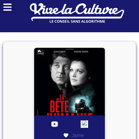
J’aime