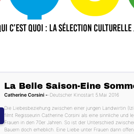
La Belle Saison-Eine Somm
Catherine Corsini
Deutscher Kinostart 5.Mai 2016
Die Liebesbeziehung zwischen einer jungen Landwirtin (Izïa
filmt Regisseurin Catherine Corsini als eine sinnliche und 
Frauen in den 70er Jahren. So ist der Unterschied zwische
Bauern doch erheblich. Eine Liebe unter Frauen dann offen 