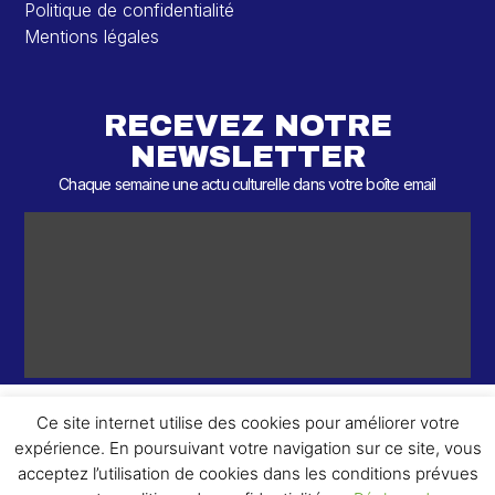
Politique de confidentialité
Mentions légales
RECEVEZ NOTRE
NEWSLETTER
Chaque semaine une actu culturelle dans votre boîte email
Ce site internet utilise des cookies pour améliorer votre
expérience. En poursuivant votre navigation sur ce site, vous
ème
© 2026 – 2
Round – Tous droits réservés.
acceptez l’utilisation de cookies dans les conditions prévues