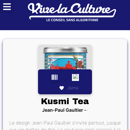
J’aime
Kusmi Tea
Jean-Paul Gaultier
Le design Jean-Paul Gaultier s’invite partout, jusque
sur vos boîtes de thé. Le couturier s’est associé à la