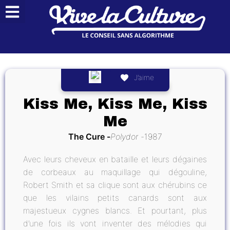
J’aime
Kiss Me, Kiss Me, Kiss
Me
The Cure
Polydor
1987
Avec leurs cheveux en bataille et leurs dégaines
de corbeaux au maquillage qui dégouline,
Robert Smith et sa clique sont aux chérubins ce
que les vilains petits canards sont aux
majestueux cygnes blancs. Et pourtant, plus
d’une fois ils vont inventer des mélodies qui