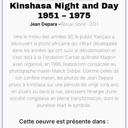
Kinshasa Night and Day
1951 – 1975
Jean Depara
Revue Noire
2011
Vers le milieu des années 90, le public français a
découvert la photo africaine qui s’était développée
dans les années qui ont suivi la décolonisation et
c’est déjà à la Fondation Cartier qu’André Magnin
avait organisé, en 1995, l’exposition consacrée au
photographe malien Malick Sidibé. Comme celles de
son confère malien, les photos de Jean Depara
prises à Kinshasa sur une période de vingt-cinq ans,
en studio ou dans la rue, saisissent l’énergie d’une
société congolaise en pleine transformation, dont la
jeunesse était le symbole.
Cette oeuvre est présente dans :