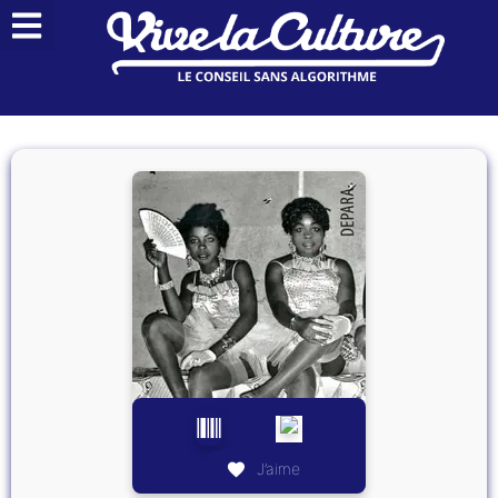
J’aime