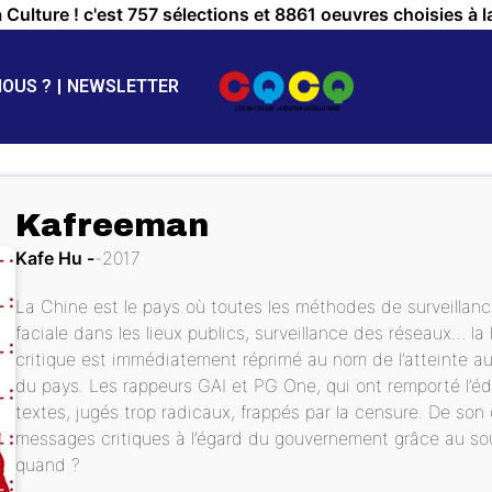
a Culture ! c'est 757 sélections et 8861 oeuvres choisies à l
NOUS ?
NEWSLETTER
Kafreeman
Kafe Hu
2017
La Chine est le pays où toutes les méthodes de surveillan
faciale dans les lieux publics, surveillance des réseaux… l
critique est immédiatement réprimé au nom de l’atteinte a
du pays. Les rappeurs GAI et PG One, qui ont remporté l’éd
textes, jugés trop radicaux, frappés par la censure. De son 
messages critiques à l’égard du gouvernement grâce au s
quand ?