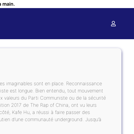
a main.
ces imaginables sont en place. Reconnaissance
a liste est longue. Bien entendu, tout mouvement
ux valeurs du Parti Communiste ou de la sécurité
ition 2017 de The Rap of China, ont vu leurs
côté, Kafe Hu, a réussi à faire passer des
outien d’une communauté underground. Jusqu’à