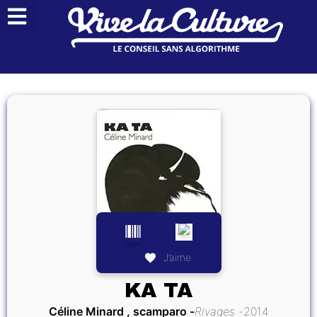
J’aime
KA TA
Céline Minard , scamparo
Rivages
2014