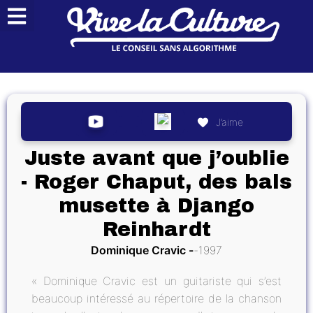
J’aime
Juste avant que j’oublie
- Roger Chaput, des bals
musette à Django
Reinhardt
Dominique Cravic
1997
« Dominique Cravic est un guitariste qui s’est
beaucoup intéressé au répertoire de la chanson