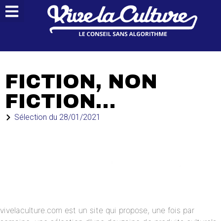
QUI SOMMES-NOUS ?
FICTION, NON
FICTION…
Sélection du
28/01/2021
vivelaculture.com est un site qui propose, une fois par