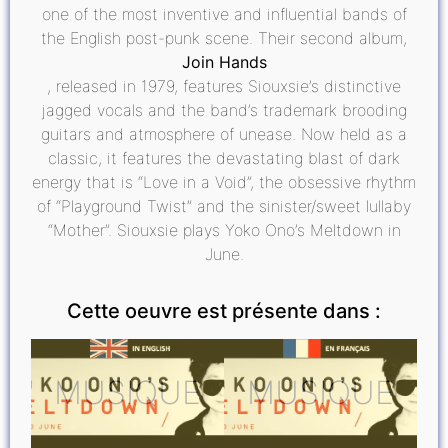
one of the most inventive and influential bands of
the English post-punk scene. Their second album,
Join Hands
, released in 1979, features Siouxsie’s distinctive
jagged vocals and the band’s trademark brooding
guitars and atmosphere of unease. Now held as a
classic, it features the devastating blast of dark
energy that is “Love in a Void”, the obsessive rhythm
of “Playground Twist” and the sinister/sweet lullaby
“Mother”. Siouxsie plays Yoko Ono’s Meltdown in
June.
Cette oeuvre est présente dans :
MUSIQUE
MUSIQUE