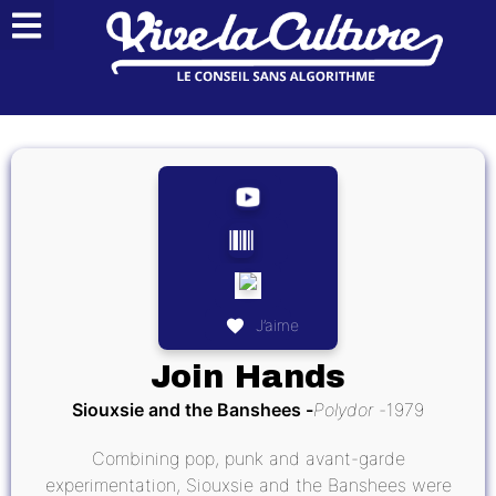
J’aime
Join Hands
Siouxsie and the Banshees
Polydor
1979
Combining pop, punk and avant-garde
experimentation, Siouxsie and the Banshees were