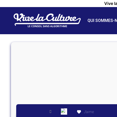
Vive l
QUI SOMMES-
J’aime