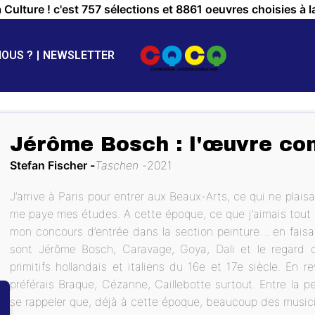
a Culture ! c'est 757 sélections et 8861 oeuvres choisies à l
NOUS ?
NEWSLETTER
Jérôme Bosch : l'œuvre co
Stefan Fischer
Taschen
2021
J’arrive à Paris pour entrer aux Beaux-Arts, ce qui ne pla
me paye mes études. A cette époque, ce que j’aimais tout pa
mon concours d’entrée dans la section peinture… en faisa
sont Jérôme Bosch, Caravage, Goya, Dali et le regard de
primitifs hollandais et italiens du 16e et 17e siècle. En 
préférais Braque, Cézanne, Caillebotte surtout. Entre la pei
se rappeler que, déjà à cette époque, beaucoup des musicie