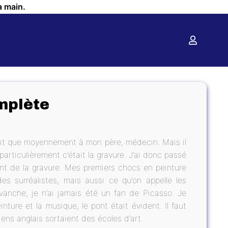
a main.
mplète
isait que moyennement à mon père, médecin. Mais il
rticulièrement c’était la gravure. J’ai donc passé
nt de la gravure. Mes premiers chocs en peinture
s surréalistes, mais aussi ce qu’on appelle les
revanche, je n’ai jamais été un fan de Picasso. Je
nture et la musique, le pont était évident. Il faut
ns anglais sortaient des écoles d’art.