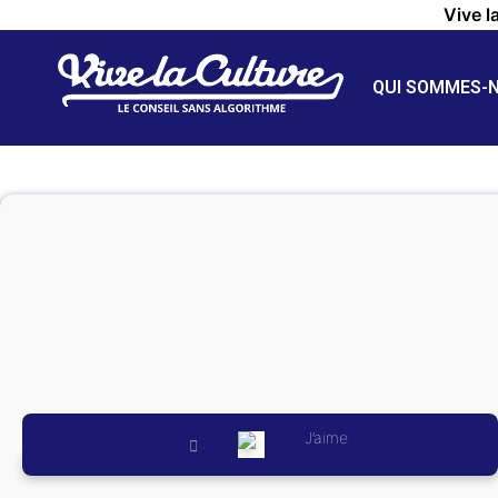
Vive l
QUI SOMMES-
J’aime