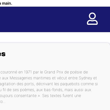
a main.
es
e, couronné en 1971 par le Grand Prix de poésie de
yé aux Messageries maritimes et vécut entre Sydney et
 l’agitation des ports, décrivant les paquebots comme si
u fil de ses poèmes, aux bas-fonds, mais aussi aux
et toujours consentante ». Ses textes furent une
o...