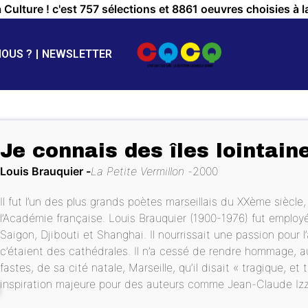
a Culture ! c'est 757 sélections et 8861 oeuvres choisies à l
NOUS ?
NEWSLETTER
Je connais des îles lointain
Louis Brauquier
La Petite Vermillon
2000
Il fut l’un des plus grands poètes marseillais du XXème siècl
l’Académie française. Louis Brauquier (1900-1976) fut emplo
Saigon, Djibouti et Shanghai. Il nourrissait une passion pour
c’étaient des cathédrales. Il n’a cessé de rendre hommage, a
fastes, de sa cité natale, Marseille, qu’il disait « tragique, 
inspiration majeure pour des auteurs comme Jean-Claude Izz