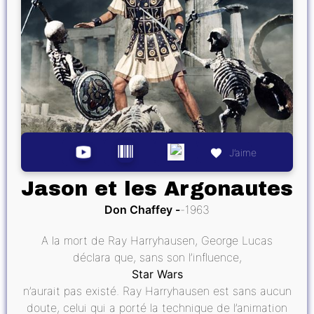
J’aime
Jason et les Argonautes
Don Chaffey
1963
A la mort de Ray Harryhausen, George Lucas
déclara que, sans son l’influence,
Star Wars
n’aurait pas existé. Ray Harryhausen est sans aucun
doute, celui qui a porté la technique de l’animation