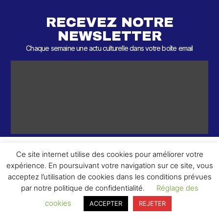
RECEVEZ NOTRE
NEWSLETTER
Chaque semaine une actu culturelle dans votre boîte email
Ce site internet utilise des cookies pour améliorer votre
expérience. En poursuivant votre navigation sur ce site, vous
ème
© 2026 – 2
Round – Tous droits réservés.
acceptez l’utilisation de cookies dans les conditions prévues
par notre politique de confidentialité.
Réglage des
cookies
ACCEPTER
REJETER