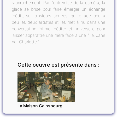
rapprochement. Par l'entremise de la caméra, la
glace se brise pour faire émerger un échange
inédit, sur plusieurs années, qui efface peu à
peu les deux artistes et les met à nu dans une
conversation intime inédite et universelle pour
laisser apparaître une mère face à une fille. Jane
par Charlotte.”
Cette oeuvre est présente dans :
EXPOSITIONS
La Maison Gainsbourg