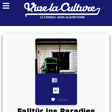
J’aime
Falltür ins Paradies