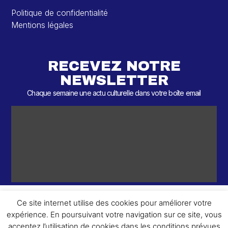
Politique de confidentialité
Mentions légales
RECEVEZ NOTRE
NEWSLETTER
Chaque semaine une actu culturelle dans votre boîte email
Ce site internet utilise des cookies pour améliorer votre
expérience. En poursuivant votre navigation sur ce site, vous
ème
© 2026 – 2
Round – Tous droits réservés.
acceptez l’utilisation de cookies dans les conditions prévues